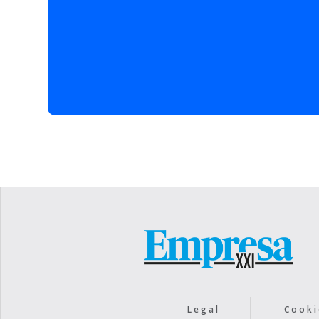
en el campo civil.
6 empresas en tres pro
Como referencia, seis e
2022 captaron tambiñen
Bilakatu e Indartu 2022: 
Estudios Durero, 597.00
Berziklatuak, 303.000 eu
Metálica Draga, 73.058 e
Legal
Cooki