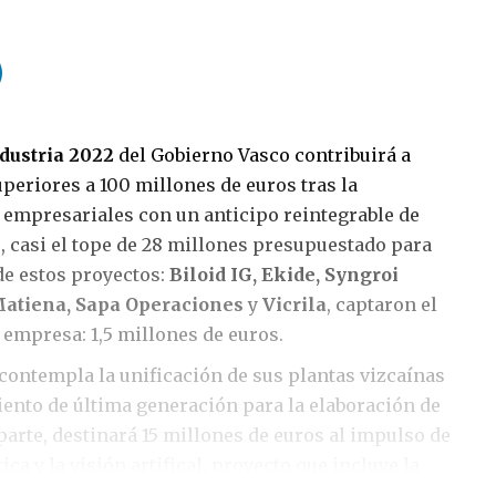
dustria
2022
del Gobierno Vasco contribuirá a
periores a 100 millones de euros tras la
 empresariales con un anticipo reintegrable de
, casi el tope de 28 millones presupuestado para
 de estos proyectos:
Biloid IG, Ekide, Syngroi
Matiena, Sapa Operaciones
y
Vicrila
, captaron el
empresa: 1,5 millones de euros.
 contempla la unificación de sus plantas vizcaínas
ento de última generación para la elaboración de
 parte, destinará 15 millones de euros al impulso de
ca y la visión artifical, proyecto que incluye la
versas unidades en la antigua fábrica de Fagor