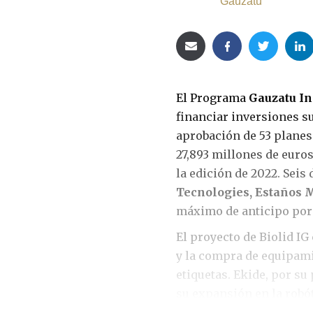
Gauzatu
El Programa
Gauzatu In
financiar inversiones su
aprobación de 53 planes
27,893 millones de euros
la edición de 2022. Seis
Tecnologies, Estaños 
máximo de anticipo por 
El proyecto de Biolid IG
y la compra de equipami
etiquetas. Ekide, por su
su expansión en la robóti
concentración de sus di