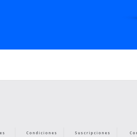
gramas
mpresas participantes en el Gauzatu Industria
 ayudas no reintegrables en los programas
Plásticos de Lezo, 1,010 millones de euros;
0 euros; Norclamp, 391.500 euros; Soraluze
ros; Begas Fabrika, 158.124 euros; y Carpintería
uros.
es
Condiciones
Suscripciones
Co