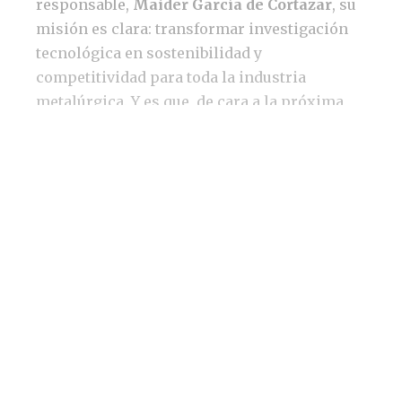
responsable,
Maider García de Cortazar
, su
misión es clara: transformar investigación
tecnológica en sostenibilidad y
competitividad para toda la industria
metalúrgica. Y es que, de cara a la próxima
década, “el sector prevé un impulso decisivo
de la digitalización y la modelización
computacional, herramientas clave para el
ecodiseño de productos y procesos más
eficientes. La electrificación de los procesos
de alta temperatura y el desarrollo de
agentes reductores neutros en CO2 serán
pasos fundamentales hacia la
descarbonización. En este proceso, la
economía circular asumirá un papel
protagonista, no solo como vía para reducir
la huella de carbono, sino también como