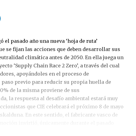
ó el pasado año una nueva ‘hoja de ruta’
e se fijan las acciones que deben desarrollar sus
eutralidad climática antes de 2050. En ella juega un
ecto ‘Supply Chain Race 2 Zero’, a través del cual
dores, apoyándoles en el proceso de
paso previo para reducir su propia huella de
80% de la misma proviene de sus
da, la respuesta al desafío ambiental estará muy
accionistas que CIE celebrará el próximo 8 de mayo
uskalduna. En este sentido, el fabricante vasco de
oción invirtió, únicamente durante el pasado
illones de euros en su nueva estrategia de lucha