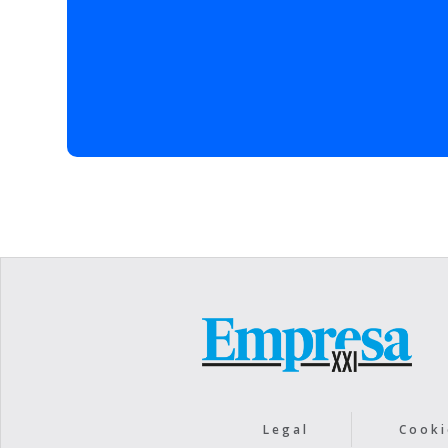
energética y la optimiz
también acciones como 
fotovoltaicas o la electr
interna de la compañía.
Otras iniciativas ecoefie
CIE Automotive analiza, 
sustitución del gas natu
se encuentran su sustitu
oxicombustión y la util
tiene previsto abordar el
bombas de calor o electr
abordando proyectos de 
contratación de energía 
consumida en sus fábric
Avances en el compromi
Legal
Cooki
La compañía redujo el a