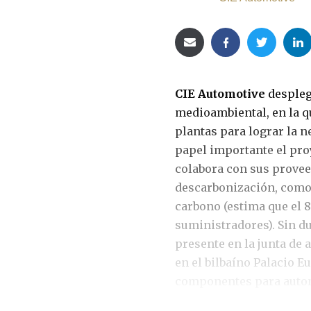
CIE Automotive
despleg
medioambiental, en la qu
plantas para lograr la n
papel importante el proy
colabora con sus provee
descarbonización, como 
carbono (estima que el 
suministradores). Sin du
presente en la junta de 
en el bilbaíno Palacio E
componentes para autom
ejercicio, cerca de 10 m