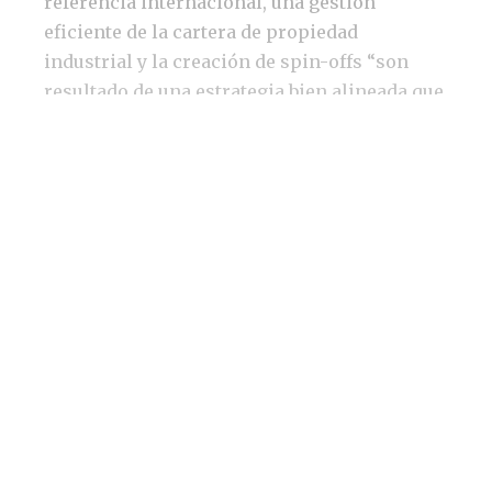
referencia internacional, una gestión
eficiente de la cartera de propiedad
industrial y la creación de spin-offs “son
resultado de una estrategia bien alineada que
está dando sus frutos”, señala García,
responsable de la puesta en marcha en 2020
del plan de transferencia en el centro de
investigación, tras seis años de experiencia
previa en Imperial College y UCL en Londres.
"Queremos impulsar más los
contratos industriales con
corporaciones internacionales".
Ainara García Directora de
Transferencia Tecnología
CIC nanoGUNE.