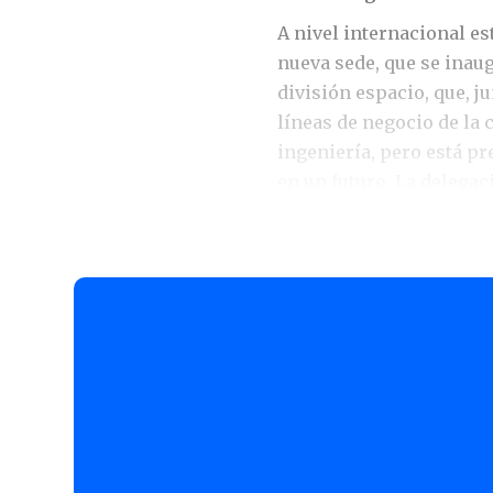
A nivel internacional es
nueva sede, que se inaugu
división espacio, que, ju
líneas de negocio de la
ingeniería, pero está p
en un futuro. La delega
en el ámbito de In-Orbit 
operaciones destinadas a
encuentran en órbita, si
Para acometer estos des
plantilla de 20 persona
las principales razones
cantera de talento cuali
universidades y centros
importante de proyectos,
bien diversificada en lo