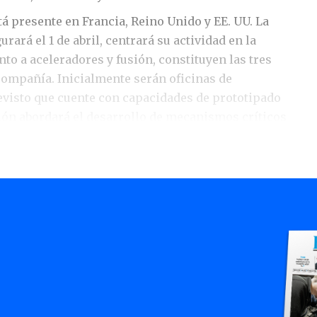
tá presente en Francia, Reino Unido y EE. UU. La
rará el 1 de abril, centrará su actividad en la
nto a aceleradores y fusión, constituyen las tres
 compañía. Inicialmente serán oficinas de
revisto que cuente con capacidades de prototipado
ción abordará el desarrollo de mecanismos críticos
servicing (IOS), que es el conjunto de tecnologías y
 prestar servicios a satélites mientras se
n necesidad de que regresen a la Tierra.
arrollos, la nueva delegación contará con una
s, fundamentalmente ingenieros. De hecho, una de
 de su implantación en Bizkaia es su condición de
ficado por su confluencia de empresas,
 tecnológicos. La compañía cuenta con una cartera
 que les aporta “una visibilidad de cuatro años
s negocios de aceleradores, fusión y espacio”,