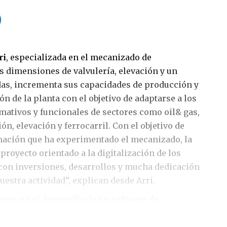
ri
, especializada en el mecanizado de
 dimensiones de valvulería, elevación y un
das, incrementa sus capacidades de producción y
ón de la planta con el objetivo de adaptarse a los
rmativos y funcionales de sectores como oil& gas,
ón, elevación y ferrocarril. Con el objetivo de
mación que ha experimentado el mecanizado, la
royecto orientado a la digitalización de los
con inversiones, desarrollos y mucha dedicación
uestra actividad”, explican desde Arri.
rsos en el desarrollo de un software de
 a un programa de gestión digital de
én inteligente que custodie de forma eficiente