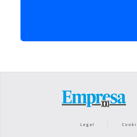
operaciones con alta ex
disminuir retrabajos, me
cumplimiento de especifi
cooperativa, que trabaj
grandes proyectos inter
actividad, a través de l
emergentes. Pese al actu
mantener una tendencia 
condición de referente e
sustentada “en la amplia 
eficiencia productiva”.
Legal
Cooki