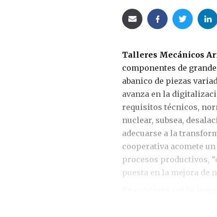
Talleres Mecánicos Ar
componentes de grandes
abanico de piezas varia
avanza en la digitalizaci
requisitos técnicos, no
nuclear, subsea, desalaci
adecuarse a la transfor
cooperativa acomete un p
procesos productivos, “
puesta en la mejora de n
En concreto, están inme
mecanizado (CAM), unido
herramientas y un almac