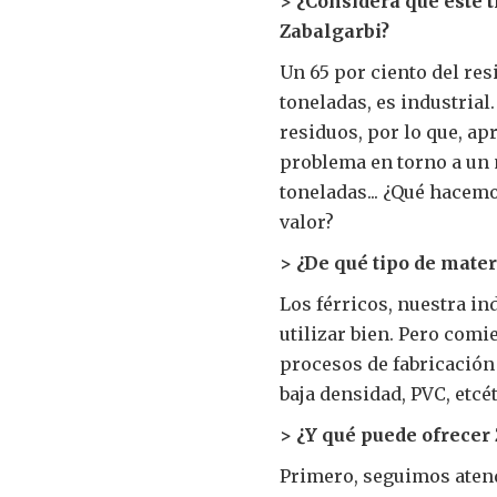
> ¿Considera que este t
Zabalgarbi?
Un 65 por ciento del re
toneladas, es industrial
residuos, por lo que, a
problema en torno a un 
toneladas... ¿Qué hacem
valor?
> ¿De qué tipo de mate
Los férricos, nuestra in
utilizar bien. Pero comi
procesos de fabricación 
baja densidad, PVC, etcét
> ¿Y qué puede ofrecer
Primero, seguimos atend