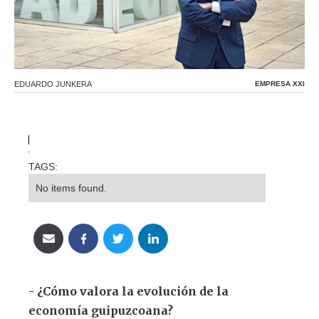
Text Link
EDUARDO JUNKERA
EMPRESA XXI
TAGS:
No items found.
- ¿Cómo valora la evolución de la
economía guipuzcoana?