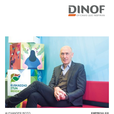
Text Link
ALEXANDER BOTO
EMPRESA XXI