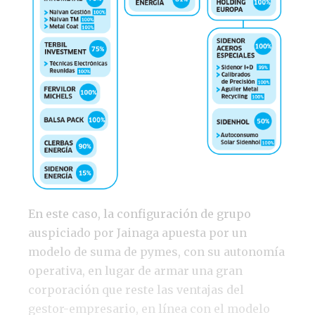
En este caso, la configuración de grupo
auspiciado por Jainaga apuesta por un
modelo de suma de pymes, con su autonomía
operativa, en lugar de armar una gran
corporación que reste las ventajas del
gestor-empresario, en línea con el modelo