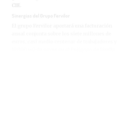
CIE
.
Sinergias del Grupo Fervilor
El grupo Fervilor aportará una facturación
anual conjunta sobre los siete millones de
euros, casi medio centenar de trabajadores y
10.000 m2 de naves en el Polígono de Júndiz.
Creado por
Sebastián San Vicente
y del que
Empresa XXI
ha informado habitualmente,
está especializado en la fabricación de piezas
y conjuntos metálicos. Estos trabajos,
además, se han orientado a piezas de
grandes dimensiones para dar respuesta a
los requerimientos de los clientes. Sus
máquinas, así, cortan planos de hasta 4000 x
2000 mm, mientras que en 3D alcanza cubos
de 4500 x 2500 x 1020 mm.