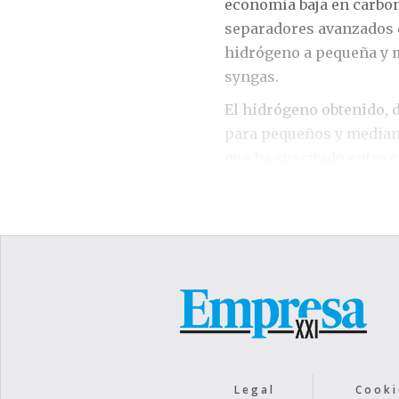
economía baja en carbon
separadores avanzados 
hidrógeno a pequeña y m
syngas.
El hidrógeno obtenido, d
para pequeños y mediano
que ha suscitado entre e
redimensionamiento de l
años, para lo que ultima
el director general de H
membranas, ubicada en L
podría alcanzar el cien 
ya que en la actualidad
valor de 4 millones de e
millones a finales del e
que tiene en negociació
Legal
Cooki