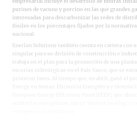
empresarial incluye el desarrollo de futuras insta
purines de vacuno y porcino en las que grandes ga
interesadas para descarbonizar las redes de distr
fósiles en los porcentajes fijados por la normativ
nacional.
Enerlan Solutions también cuenta en cartera con 
singular para su división de construcción e industr
trabaja en el plan para la promoción de una planta
escorias siderúrgicas en el País Vasco, que se enc
primeras fases. Al tiempo que, en abril, ganó el pr
Energy en Sestao: Eficiencia Energética y Gestión I
European Energy Efficiency Fund (EEEF), que abor
auditorías energéticas, micro ‘district heating’ y
energéticas fotovoltaicas.