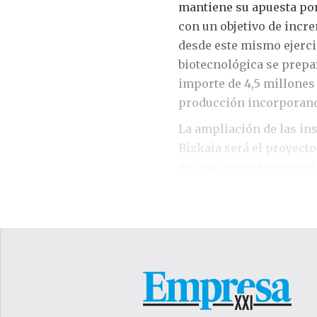
mantiene su apuesta por
con un objetivo de incre
desde este mismo ejerci
biotecnológica se prepa
importe de 4,5 millones 
producción incorporand
La ampliación de las in
Bizkaia será el proyecto
en una parcela adyacente
superficie total a cerca
permitirá la investigac
fortalecimiento de los ac
dos plantas subterránea
superficie, incorpore 
optimizará los procesos 
I+D, Nuevos desarrollos