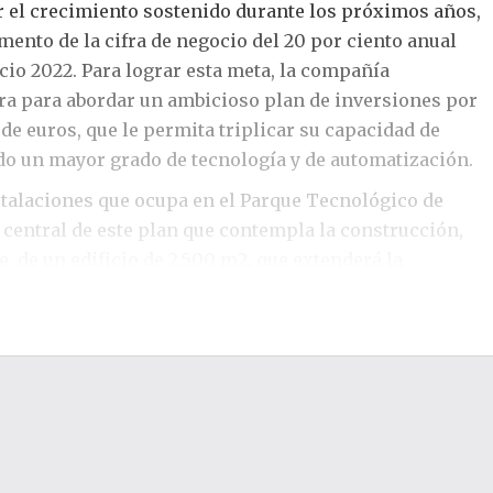
 el crecimiento sostenido durante los próximos años,
mento de la cifra de negocio del 20 por ciento anual
cio 2022. Para lograr esta meta, la compañía
ra para abordar un ambicioso plan de inversiones por
de euros, que le permita triplicar su capacidad de
o un mayor grado de tecnología y de automatización.
stalaciones que ocupa en el Parque Tecnológico de
 central de este plan que contempla la construcción,
, de un edificio de 2.500 m2, que extenderá la
 de 4.000 m2. De esta manera, la nueva infraestructura
ión y lanzamiento de nuevos desarrollos, así como el
tuales. Está previsto que el edificio, que contará con
s destinadas a almacén y producción y tres más en
un mayor componente de automatización que
de fabricación, otorgará más espacio a las áreas de
 y Operaciones, e impulsará la creación de un nuevo