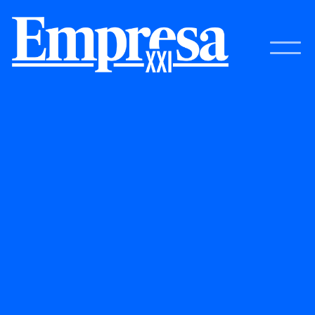
Nuestro especial de Automoción en un año
convulso en el que el protagonista tiene un tono
naranja. La política arancelaria de Donald Trump
ha lastrado aún más un sector de la automoción
que sufre con las exigencias de reducción de
emisiones de la UE y con la competenia de los
vehículos chinos.